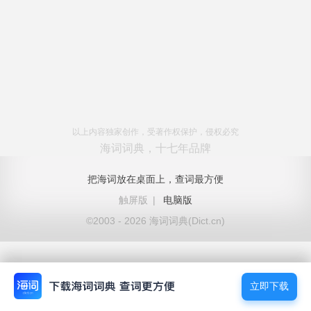
以上内容独家创作，受著作权保护，侵权必究
海词词典，十七年品牌
把海词放在桌面上，查词最方便
触屏版
|
电脑版
©2003 - 2026 海词词典(Dict.cn)
立即下载
立即下载