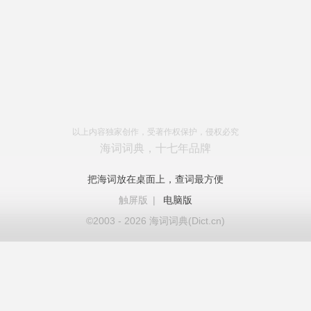
以上内容独家创作，受著作权保护，侵权必究
海词词典，十七年品牌
把海词放在桌面上，查词最方便
触屏版
|
电脑版
©2003 - 2026 海词词典(Dict.cn)