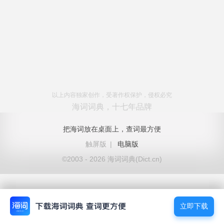
以上内容独家创作，受著作权保护，侵权必究
海词词典，十七年品牌
把海词放在桌面上，查词最方便
触屏版
|
电脑版
©2003 - 2026 海词词典(Dict.cn)
立即下载
立即下载