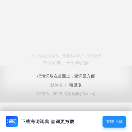
以上内容独家创作，受著作权保护，侵权必究
海词词典，十七年品牌
把海词放在桌面上，查词最方便
触屏版
|
电脑版
©2003 - 2026 海词词典(Dict.cn)
立即下载
立即下载