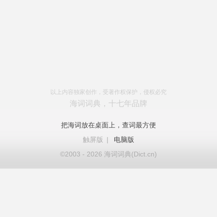
以上内容独家创作，受著作权保护，侵权必究
海词词典，十七年品牌
把海词放在桌面上，查词最方便
触屏版
|
电脑版
©2003 - 2026 海词词典(Dict.cn)