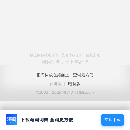
以上内容独家创作，受著作权保护，侵权必究
海词词典，十七年品牌
把海词放在桌面上，查词最方便
触屏版
|
电脑版
©2003 - 2026 海词词典(Dict.cn)
立即下载
立即下载