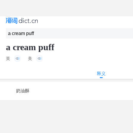
a cream puff
英
美
释义
奶油酥