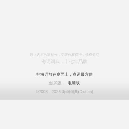
以上内容独家创作，受著作权保护，侵权必究
海词词典，十七年品牌
把海词放在桌面上，查词最方便
触屏版
|
电脑版
©2003 - 2026 海词词典(Dict.cn)