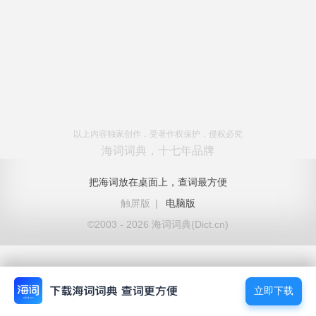
以上内容独家创作，受著作权保护，侵权必究
海词词典，十七年品牌
把海词放在桌面上，查词最方便
触屏版
|
电脑版
©2003 - 2026 海词词典(Dict.cn)
立即下载
立即下载