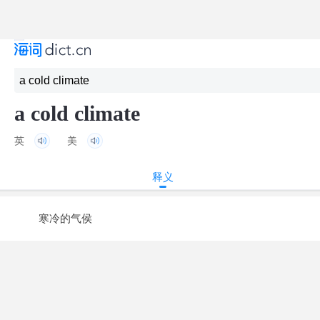
a cold climate
英
美
释义
寒冷的气侯