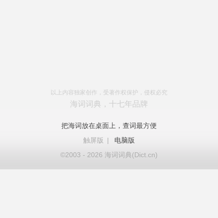
以上内容独家创作，受著作权保护，侵权必究
海词词典，十七年品牌
把海词放在桌面上，查词最方便
触屏版
|
电脑版
©2003 - 2026 海词词典(Dict.cn)