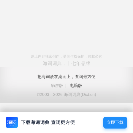
以上内容独家创作，受著作权保护，侵权必究
海词词典，十七年品牌
把海词放在桌面上，查词最方便
触屏版
|
电脑版
©2003 - 2026 海词词典(Dict.cn)
立即下载
立即下载