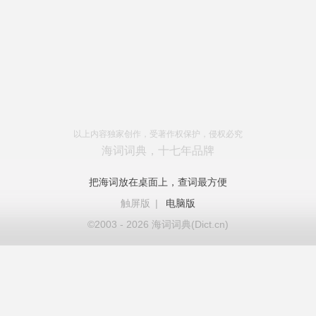
以上内容独家创作，受著作权保护，侵权必究
海词词典，十七年品牌
把海词放在桌面上，查词最方便
触屏版
|
电脑版
©2003 - 2026 海词词典(Dict.cn)