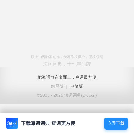
以上内容独家创作，受著作权保护，侵权必究
海词词典，十七年品牌
把海词放在桌面上，查词最方便
触屏版
|
电脑版
©2003 - 2026 海词词典(Dict.cn)
立即下载
立即下载