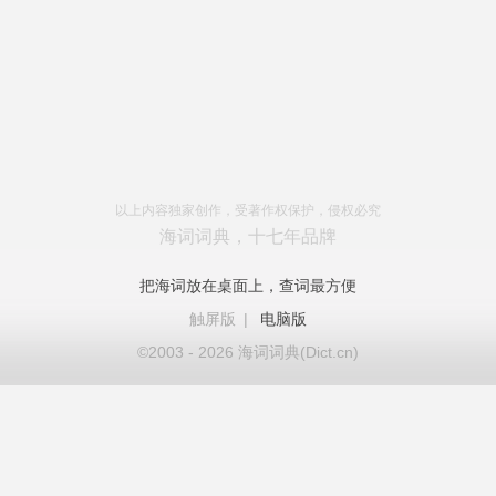
以上内容独家创作，受著作权保护，侵权必究
海词词典，十七年品牌
把海词放在桌面上，查词最方便
触屏版
|
电脑版
©2003 - 2026 海词词典(Dict.cn)