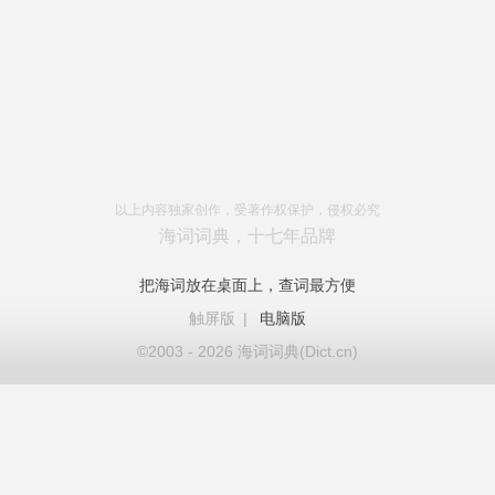
以上内容独家创作，受著作权保护，侵权必究
海词词典，十七年品牌
把海词放在桌面上，查词最方便
触屏版
|
电脑版
©2003 - 2026 海词词典(Dict.cn)