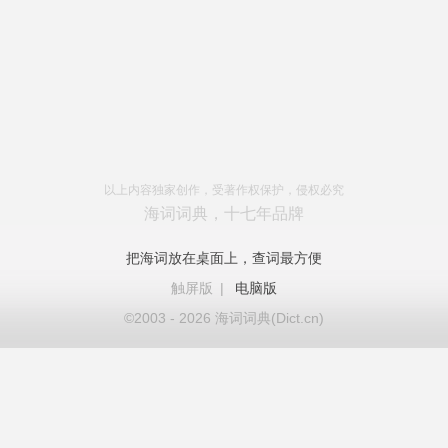
以上内容独家创作，受著作权保护，侵权必究
海词词典，十七年品牌
把海词放在桌面上，查词最方便
触屏版
|
电脑版
©2003 - 2026 海词词典(Dict.cn)