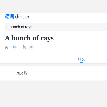
A bunch of rays
英
美
释义
一束光线