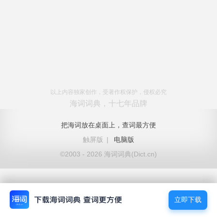
以上内容独家创作，受著作权保护，侵权必究
海词词典，十七年品牌
把海词放在桌面上，查词最方便
触屏版
|
电脑版
©2003 - 2026 海词词典(Dict.cn)
立即下载
立即下载