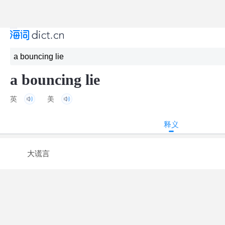
a bouncing lie
英
美
释义
大谎言