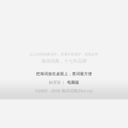
以上内容独家创作，受著作权保护，侵权必究
海词词典，十七年品牌
把海词放在桌面上，查词最方便
触屏版
|
电脑版
©2003 - 2026 海词词典(Dict.cn)