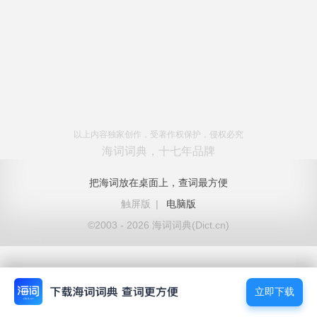
以上内容独家创作，受著作权保护，侵权必究
海词词典，十七年品牌
把海词放在桌面上，查词最方便
触屏版
|
电脑版
©2003 - 2026 海词词典(Dict.cn)
立即下载
立即下载