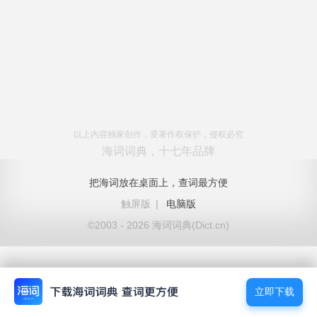
以上内容独家创作，受著作权保护，侵权必究
海词词典，十七年品牌
把海词放在桌面上，查词最方便
触屏版
|
电脑版
©2003 - 2026 海词词典(Dict.cn)
立即下载
立即下载