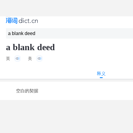
a blank deed
英
美
释义
空白的契据