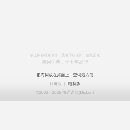
以上内容独家创作，受著作权保护，侵权必究
海词词典，十七年品牌
把海词放在桌面上，查词最方便
触屏版
|
电脑版
©2003 - 2026 海词词典(Dict.cn)