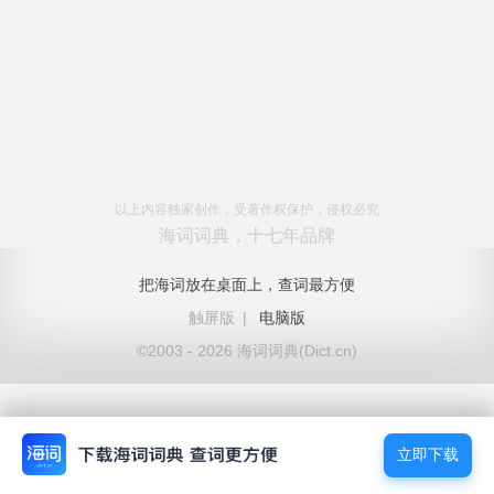
以上内容独家创作，受著作权保护，侵权必究
海词词典，十七年品牌
把海词放在桌面上，查词最方便
触屏版
|
电脑版
©2003 - 2026 海词词典(Dict.cn)
立即下载
立即下载