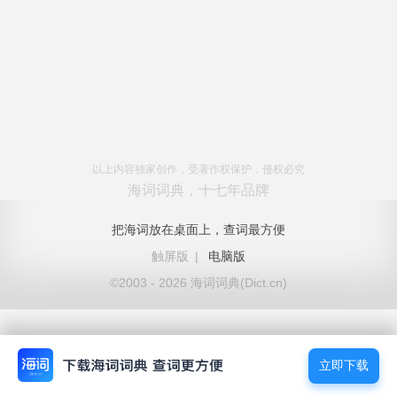
以上内容独家创作，受著作权保护，侵权必究
海词词典，十七年品牌
把海词放在桌面上，查词最方便
触屏版
|
电脑版
©2003 - 2026 海词词典(Dict.cn)
立即下载
立即下载