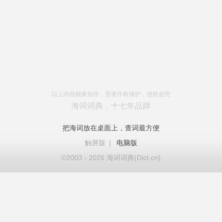
以上内容独家创作，受著作权保护，侵权必究
海词词典，十七年品牌
把海词放在桌面上，查词最方便
触屏版
|
电脑版
©2003 - 2026 海词词典(Dict.cn)