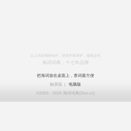
以上内容独家创作，受著作权保护，侵权必究
海词词典，十七年品牌
把海词放在桌面上，查词最方便
触屏版
|
电脑版
©2003 - 2026 海词词典(Dict.cn)