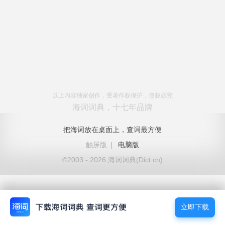
以上内容独家创作，受著作权保护，侵权必究
海词词典，十七年品牌
把海词放在桌面上，查词最方便
触屏版
|
电脑版
©2003 - 2026 海词词典(Dict.cn)
立即下载
立即下载