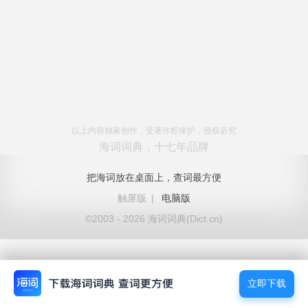
以上内容独家创作，受著作权保护，侵权必究
海词词典，十七年品牌
把海词放在桌面上，查词最方便
触屏版
|
电脑版
©2003 - 2026 海词词典(Dict.cn)
立即下载
立即下载