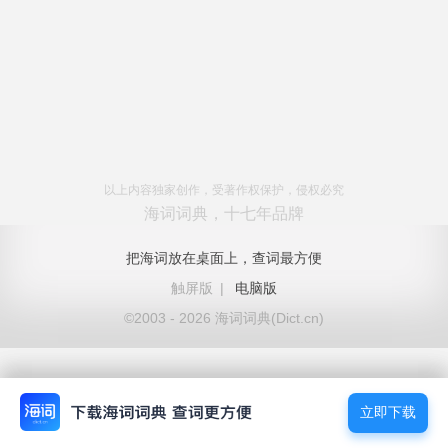
以上内容独家创作，受著作权保护，侵权必究
海词词典，十七年品牌
把海词放在桌面上，查词最方便
触屏版
|
电脑版
©2003 - 2026 海词词典(Dict.cn)
立即下载
立即下载