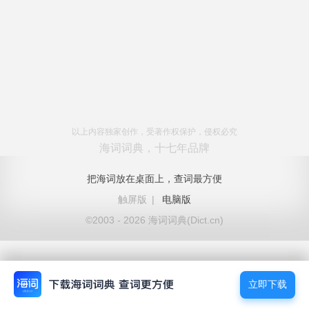
以上内容独家创作，受著作权保护，侵权必究
海词词典，十七年品牌
把海词放在桌面上，查词最方便
触屏版
|
电脑版
©2003 - 2026 海词词典(Dict.cn)
立即下载
立即下载