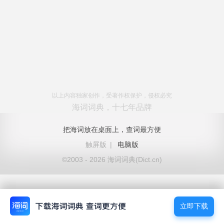
以上内容独家创作，受著作权保护，侵权必究
海词词典，十七年品牌
把海词放在桌面上，查词最方便
触屏版
|
电脑版
©2003 - 2026 海词词典(Dict.cn)
立即下载
立即下载