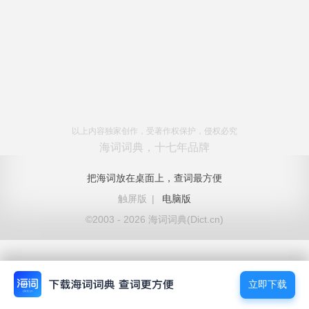
以上内容独家创作，受著作权保护，侵权必究
海词词典，十七年品牌
把海词放在桌面上，查词最方便
触屏版
|
电脑版
©2003 - 2026 海词词典(Dict.cn)
立即下载
立即下载